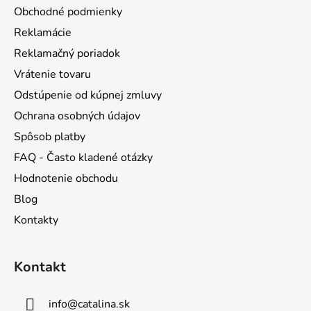
p
ä
Obchodné podmienky
r
t
v
Reklamácie
i
k
Reklamačný poriadok
e
y
Vrátenie tovaru
v
ý
Odstúpenie od kúpnej zmluvy
p
Ochrana osobných údajov
i
s
Spôsob platby
u
FAQ - Často kladené otázky
Hodnotenie obchodu
Blog
Kontakty
Kontakt
info
@
catalina.sk