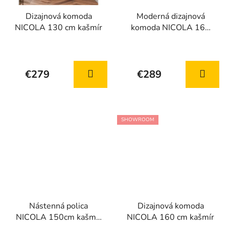
Dizajnová komoda
Moderná dizajnová
NICOLA 130 cm kašmír
komoda NICOLA 160
cm kašmír
Priemerné
Priemerné
hodnotenie
hodnotenie
€279
€289
produktu
produktu
je
je
4,9
4,6
z
z
SHOWROOM
5
5
hviezdičiek.
hviezdičiek.
Nástenná polica
Dizajnová komoda
NICOLA 150cm kašmír
NICOLA 160 cm kašmír
+ orech