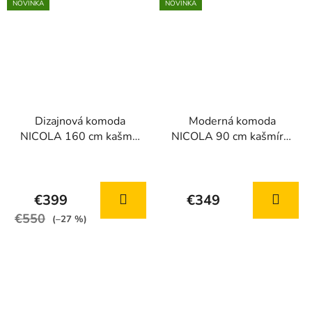
NOVINKA
NOVINKA
Dizajnová komoda
Moderná komoda
NICOLA 160 cm kašmír
NICOLA 90 cm kašmír +
+ sivý kameň
sivý kameň
€399
€349
€550
(–27 %)