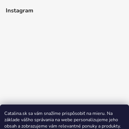
Instagram
Catalina.sk sa vám snažíme prispôsobiť na mieru. Na
Sledovať na Instagrame
základe vášho správania na webe personalizujeme jeho
obsah a zobrazujeme vám relevantné ponuky a produkty.