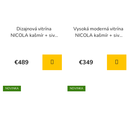
Dizajnová vitrína
Vysoká moderná vitrína
NICOLA kašmír + sivý
NICOLA kašmír + sivý
kameň
kameň
€489
€349
NOVINKA
NOVINKA