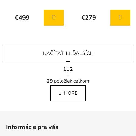
€499
€279
NAČÍTAŤ 11 ĎALŠÍCH
S
1
t
2
r
O
á
29
položiek celkom
v
n
l
k
HORE
á
o
d
v
a
a
Z
c
n
á
i
i
Informácie pre vás
e
e
p