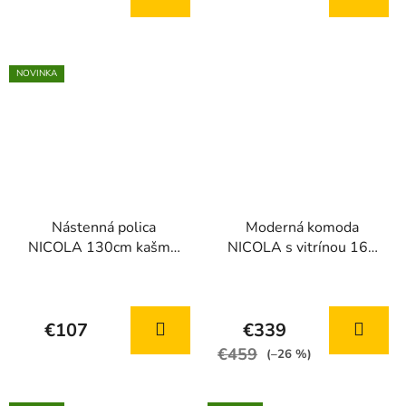
je
je
5,0
5,0
z
z
NOVINKA
5
5
hviezdičiek.
hviezdičiek.
Nástenná polica
Moderná komoda
NICOLA 130cm kašmír
NICOLA s vitrínou 160
+ orech
cm kašmír + sivý kameň
€107
€339
€459
(–26 %)