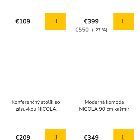
Priemerné
hodnotenie
€109
€399
produktu
€550
je
(–27 %)
5,0
z
5
hviezdičiek.
Konferenčný stolík so
Moderná komoda
zásuvkou NICOLA
NICOLA 90 cm kašmír
kašmír + orech
Priemerné
Priemerné
hodnotenie
hodnotenie
€209
€349
produktu
produktu