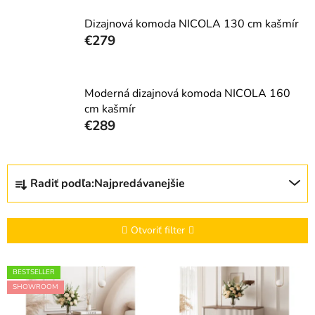
Dizajnová komoda NICOLA 130 cm kašmír
€279
Moderná dizajnová komoda NICOLA 160
cm kašmír
€289
R
Radiť podľa:
Najpredávanejšie
a
d
e
Otvoriť filter
n
i
V
BESTSELLER
e
ý
SHOWROOM
p
p