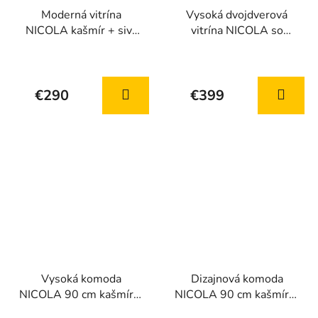
Moderná vitrína
Vysoká dvojdverová
NICOLA kašmír + sivý
vitrína NICOLA so
kameň
sklom 90 cm kašmír +
Priemerné
Priemerné
sivý kameň
hodnotenie
hodnotenie
€290
€399
produktu
produktu
je
je
5,0
5,0
z
z
5
5
hviezdičiek.
hviezdičiek.
Vysoká komoda
Dizajnová komoda
NICOLA 90 cm kašmír +
NICOLA 90 cm kašmír +
sivý kameň
sivý kameň