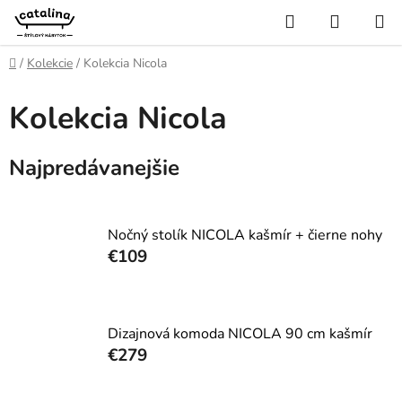
Prejsť
Hľadať
NÁKUP
na
KOŠÍK
obsah
Domov
/
Kolekcie
/
Kolekcia Nicola
Kolekcia Nicola
Najpredávanejšie
Nočný stolík NICOLA kašmír + čierne nohy
€109
Dizajnová komoda NICOLA 90 cm kašmír
€279