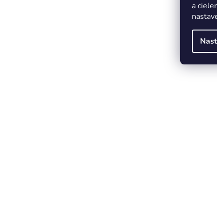
a ciele
nastave
Nast