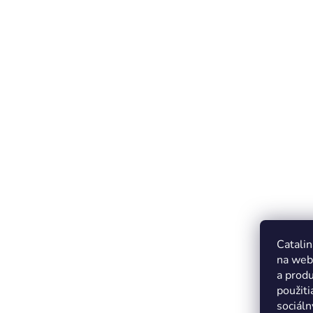
Catalin
na web
a produ
použiti
sociáln