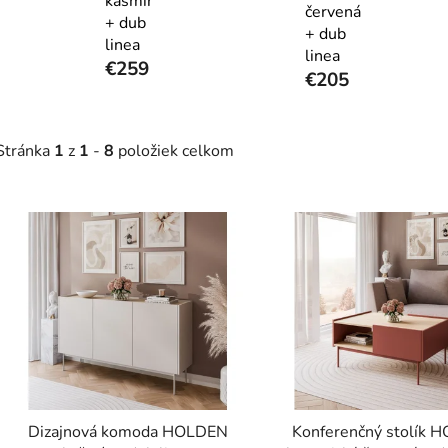
kašmír
červená
+ dub
+ dub
linea
linea
€259
€205
Stránka
1
z
1
-
8
položiek celkom
V
ý
p
s
p
r
o
d
Dizajnová komoda HOLDEN
Konferenčný stolík 
u