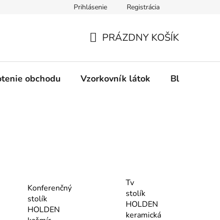
Prihlásenie
Registrácia
Ochrana osobných údajov
Spôsob platby
FAQ - Čas
PRÁZDNY KOŠÍK
NÁKUPNÝ
KOŠÍK
tenie obchodu
Vzorkovník látok
Blog
Tv
Konferenčný
stolík
stolík
HOLDEN
HOLDEN
keramická