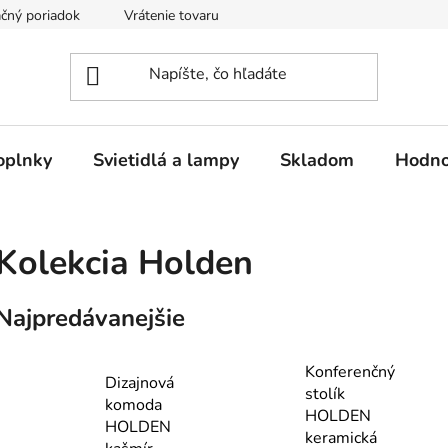
čný poriadok
Vrátenie tovaru
Odstúpenie od kúpnej zmluvy
oplnky
Svietidlá a lampy
Skladom
Hodno
Kolekcia Holden
Najpredávanejšie
Konferenčný
Dizajnová
stolík
komoda
HOLDEN
HOLDEN
keramická