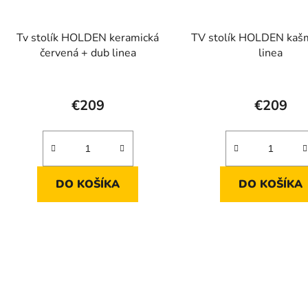
Tv stolík HOLDEN keramická
TV stolík HOLDEN kašm
červená + dub linea
linea
Priemerné
Prieme
hodnotenie
hodnot
€209
€209
produktu
produk
je
je
4,3
4,6
z
z
DO KOŠÍKA
DO KOŠÍKA
5
5
hviezdičiek.
hviezdič