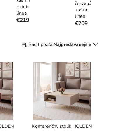
kašmír
červená
+ dub
+ dub
linea
linea
€219
€209
R
Radiť podľa:
Najpredávanejšie
a
d
e
n
i
e
p
r
o
d
u
HOLDEN
Konferenčný stolík HOLDEN