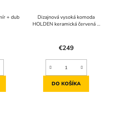
ír + dub
Dizajnová vysoká komoda
HOLDEN keramická červená +
dub linea
rné
enie
€249
tu
DO KOŠÍKA
iek.